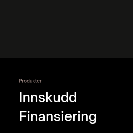
Finansiering
Sikrede lån til bedrifter og eiere
Produkter
Innskudd
Finansiering