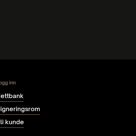
gnskaps­integrasjon
ble nettbank og regnskap
ogg inn
ettbank
igneringsrom
li kunde