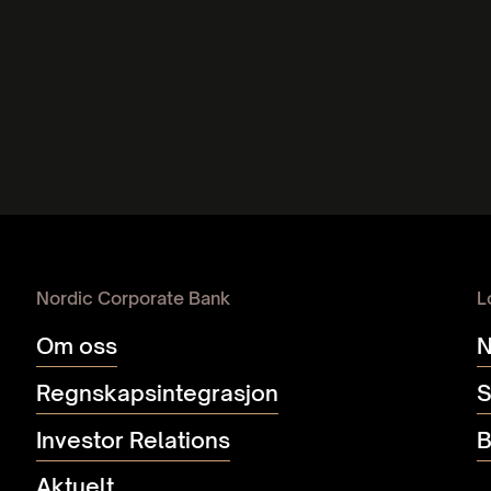
Innskudd
Re
5,02 % effektiv rente p.a. 6 mnd.
Ko
Nordic Corporate Bank
L
Om oss
N
Regnskaps­integrasjon
S
Investor Relations
B
Aktuelt