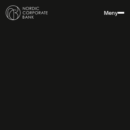
Meny
Nordic Corporate Bank («Banken») tar personvern på
alvor, noe som innebærer at det skal være trygt for
våre kunder å benytte seg av de produktene og
tjenestene Banken tilbyr. Banken er underlagt
strenge krav til personvern og personopplysninger vil
bli behandlet etter gjeldende personvernlovgivning.