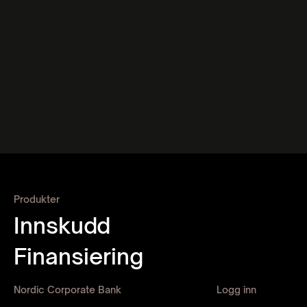
Postboks 124 Bogstadveien
0323 Oslo
Du kan også sende inn en klage eller kontakte
Datatilsynet:
Datatilsynet
Postboks 458 Sentrum
0105 Oslo
Telefon: 22 39 69 00
Produkter
Innskudd
Finansiering
Nordic Corporate Bank
Logg inn